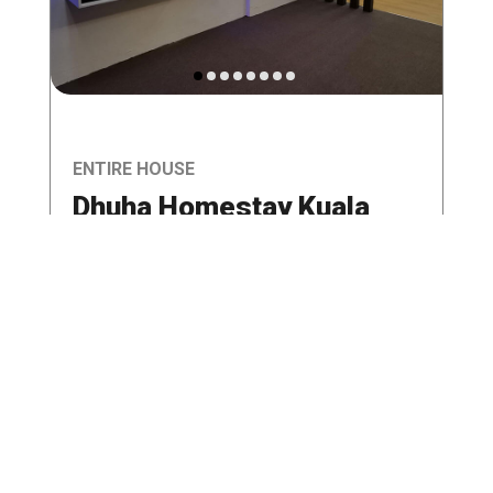
ENTIRE HOUSE
Dhuha Homestay Kuala
Kedah
7 guests · 3 bedrooms · 3 beds · 2 baths
Air conditioning
Kitchen
RM200-280/Night
JOM LIHAT