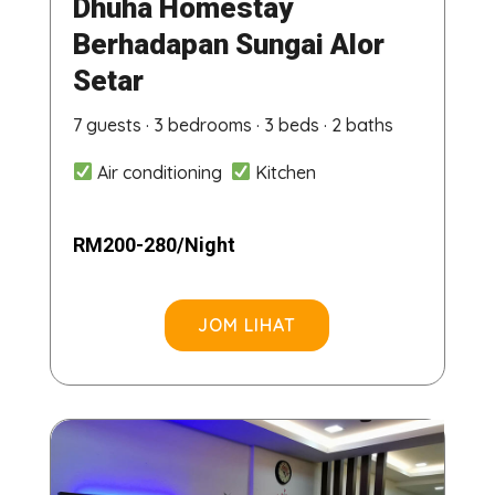
Dhuha Homestay
Berhadapan Sungai Alor
Setar
7 guests · 3 bedrooms · 3 beds · 2 baths
Air conditioning
Kitchen
RM200-280/Night
JOM LIHAT